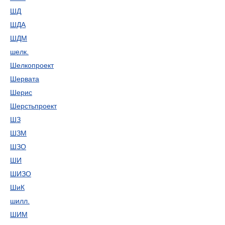
ШД
ШДА
ШДМ
шелк.
Шелкопроект
Шервата
Шерис
Шерстьпроект
ШЗ
ШЗМ
ШЗО
ШИ
ШИЗО
ШиК
шилл.
ШИМ