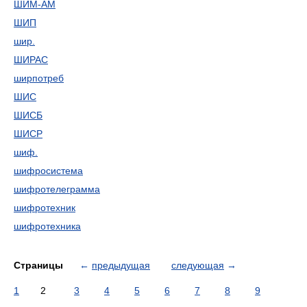
ШИМ-АМ
ШИП
шир.
ШИРАС
ширпотреб
ШИС
ШИСБ
ШИСР
шиф.
шифросистема
шифротелеграмма
шифротехник
шифротехника
Страницы
←
предыдущая
следующая
→
1
2
3
4
5
6
7
8
9