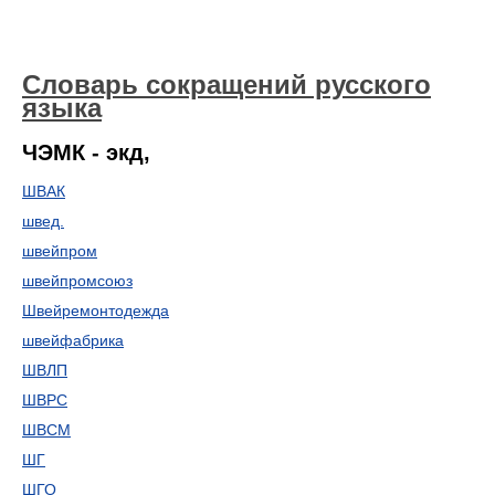
Словарь сокращений русского
языка
ЧЭМК - экд,
ШВАК
швед.
швейпром
швейпромсоюз
Швейремонтодежда
швейфабрика
ШВЛП
ШВРС
ШВСМ
ШГ
ШГО